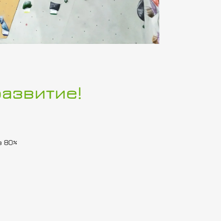
развитие!
в 80%