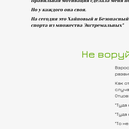
Правильная мотивация сделала меня п
Но у каждого она своя.
На сегодня это Хайповый и Безопасны
спорта из множества Экстремальных"
Не воруй
Взрос
разви
Как о
случа
Отцов
"Туда 
"Туда 
"То не