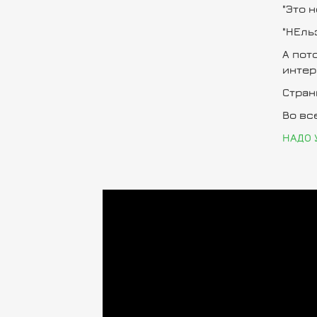
"Это н
"НЕльз
А пото
интерн
Стран
Во вс
НАДО У