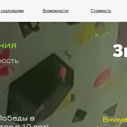
 скалодроме
Возможности
Стоимость
ния
З
ность
.
Победы в
Внима
ся с 10 лет!