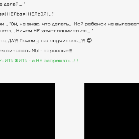
е делай...!"
я! НЕЛЬзя! НЕЛЬЗЯ! ..."
м... "Ой, не знаю, что делать... Мой ребенок не вылезае
ета... Ничем НЕ хочет заниматься... "
но, ДА?! Почему так случилось...?! 😉
ем виноваты МЫ - взрослые!!!
ЧИТЬ ЖИТЬ - а НЕ запрещать...!!!