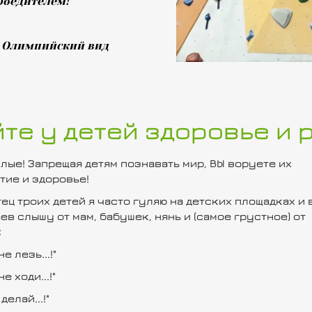
обедителем!
й Олимпийский вид
те у детей здоровье и 
лые! Запрещая детям познавать мир, ВЫ воруете их
тие и здоровье!
тец троих детей я часто гуляю на детских площадках и 
ев слышу от мам, бабушек, нянь и (самое грустное) от
:
не лезь...!"
не ходи...!"
 делай...!"