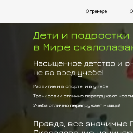
О тренере
О
Дети и подростки
в Мире скалолаза
Насыщенное детство и ю
не во вред учебе!
Развитие и в спорте, и в учебе!
Тренировки отлично перегружают мозги
Учеба отлично перегружает мышцы!
Правда, все значимые 
Скалолазание начинают