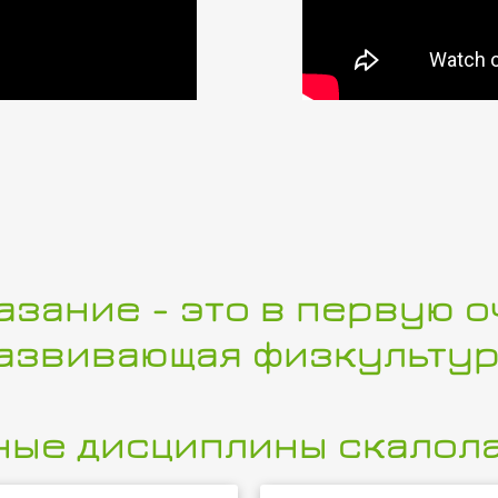
азание - это в первую 
азвивающая физкультур
ные дисциплины скалола